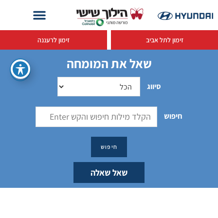
זימון לתל אביב
זימון לרעננה
שאל את המומחה
סיווג
חיפוש
שאל שאלה