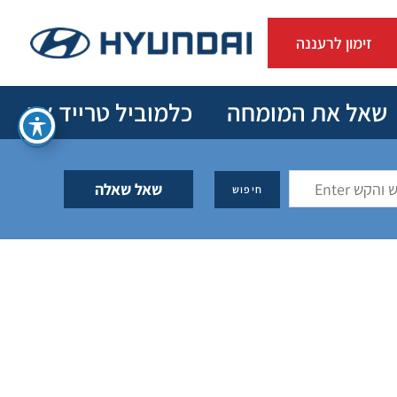
זימון לרעננה
שאל את המומחה
כלמוביל טרייד אין
שאל שאלה