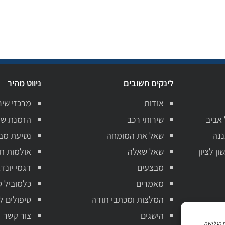
לינקים חשובים
ניווט מהיר
אודות
מרכזי שיר
 אביב
שירותי רכב
הזמנת שי
ננה
שאל את המומחה
נסיעת מב
ן לציון
שאל שאלה
אולמות ת
מבצעים
דגמי יונדא
מאמרים
כלמוביל ט
המלצות ומכתבי תודה
טיפולים ל
הישגים
צור קשר
ניתוח הגלישה