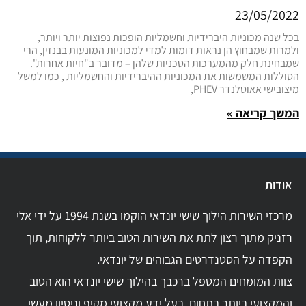
23/05/2022
בכל שנה מכוניות היברידיות וחשמליות הופכות נפוצות יותר ויותר,
ולמרות שמבחוץ הן נראות דומות למדי למכוניות המונעות בבנזין, הרי
שמבחינת חלק מהמערכות הטכניות שלהן – מדובר ב"חיות אחרות".
הסוללות המשמשות את המכוניות ההיברידיות והחשמליות , כמו למשל
מיצובישי אאוטלנדר PHEV,
המשך קריאה »
אודות
מרכזי השירות הילוך שישי יונדאי הוקמו בשנת 1994 על ידי אלי
רזניק מתוך רצון לתת את השירות הטוב ביותר ללקוחות, תוך
הקפדה על הסטנדרטים הגבוהים של יונדאי.
צוות המומחים המטפל ברכבך בהילוך שישי יונדאי הוא הטוב
והמקצועי ביותר בתחום. בעל ידע מקצועי מקיף וניסיון מעשי