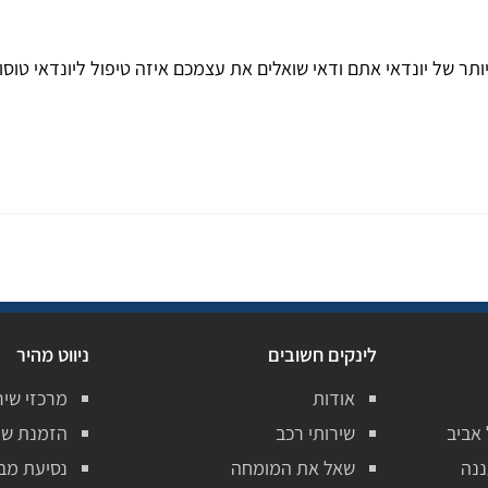
סון - רכב ה SUV האהוב והנמכר ביותר של יונדאי אתם ודאי שואלים את עצמכם איזה טיפול
לינקים חשובים
ניווט מהיר
אודות
מרכזי שיר
 אביב
שירותי רכב
הזמנת שי
ננה
שאל את המומחה
נסיעת מב