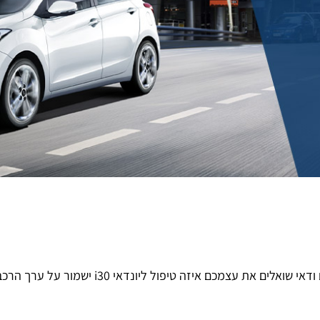
אם ברשותכם יונדאי i30 – הדגם העוצמתי של יונדאי,