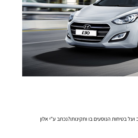
 אתם ודאי שואלים את עצמכם איזה טיפול ליונדאי i30 ישמור על ערך הרכב ועל בטיחות הנוסעים בו ותקינותו?נכתב ע"י אלון