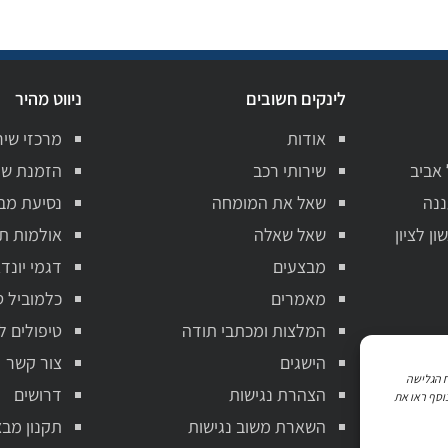
לינקים חשובים
ניווט מהיר
אודות
מרכזי שיר
 אביב
שירותי רכב
הזמנת שי
ננה
שאל את המומחה
נסיעת מב
ן לציון
שאל שאלה
אולמות ת
מבצעים
דגמי יונדא
מאמרים
כלמוביל ט
המלצות ומכתבי תודה
טיפולים ל
הישגים
צור קשר
ניתוח הגלישה
הצהרת נגישות
דרושים
וסף ראו את
השארת משוב נגישות
תקנון מבצ