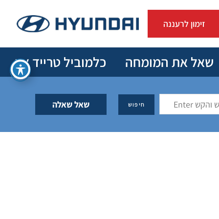
זימון לרעננה
שאל את המומחה
כלמוביל טרייד אין
שאל שאלה