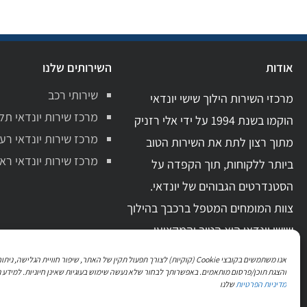
אודות
השירותים שלנו
שירותי רכב
מרכזי השירות הילוך שישי יונדאי
מרכז שירות יונדאי תל
הוקמו בשנת 1994 על ידי אלי רזניק
מרכז שירות יונדאי רע
מתוך רצון לתת את השירות הטוב
מרכז שירות יונדאי ראשו
ביותר ללקוחות, תוך הקפדה על
הסטנדרטים הגבוהים של יונדאי.
צוות המומחים המטפל ברכבך בהילוך
שישי יונדאי הוא הטוב והמקצועי
ביותר בתחום. בעל ידע מקצועי מקיף
אנו משתמשים בקובצי Cookie (קוקיות) לצורך תפעול תקין של האתר, שיפור חוויית הגלישה, 
וניסיון מעשי רב.
והצגת תוכן/פרסום מותאמים. באפשרותך לבחור שלא נעשה שימוש בעוגיות שאינן חיוניות. למידע נ
מדיניות הפרטיות
שלנו