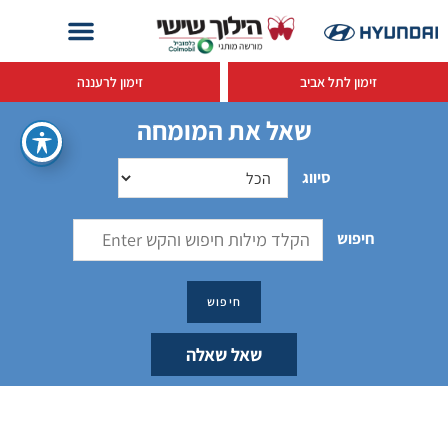
זימון לתל אביב
זימון לרעננה
שאל את המומחה
סיווג
חיפוש
שאל שאלה