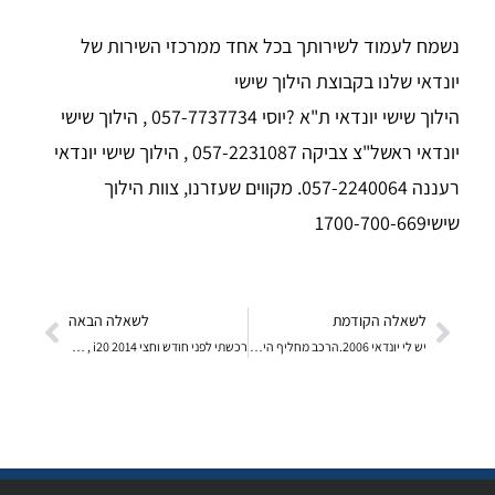
נשמח לעמוד לשירותך בכל אחד ממרכזי השירות של
יונדאי שלנו בקבוצת הילוך שישי
הילוך שישי יונדאי ת"א ?יוסי 057-7737734 , הילוך שישי
יונדאי ראשל"צ צביקה 057-2231087 , הילוך שישי יונדאי
רעננה 057-2240064. מקווים שעזרנו, צוות הילוך
שישי1700-700-669
לשאלה הקודמת
לשאלה הבאה
יש לי יונדאי 2006.הרכב מחליף הילוך מראשון לשני רק
רכשתי לפני חודש וחצי i20 2014 , היום נסעתי בה לראש