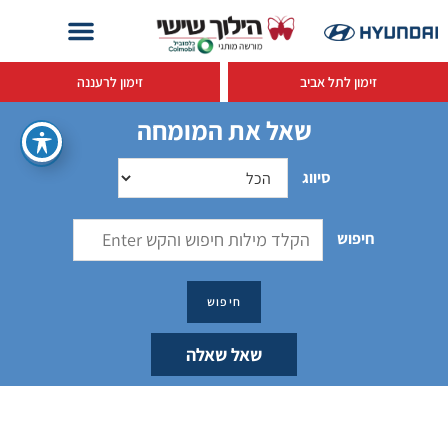
זימון לתל אביב
זימון לרעננה
שאל את המומחה
סיווג
חיפוש
שאל שאלה