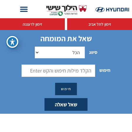
זימון לתל אביב
זימון לרעננה
שאל את המומחה
סיווג
חיפוש
שאל שאלה