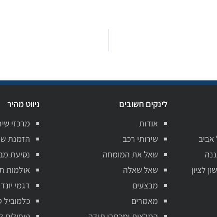
לינקים חשובים
ניווט מהיר
אודות
מרכזי שיר
 אביב
שירותי רכב
הזמנת שי
ננה
שאל את המומחה
נסיעת מב
ן לציון
שאל שאלה
אולמות ת
מבצעים
דגמי יונדא
מאמרים
כלמוביל ט
המלצות ומכתבי תודה
טיפולים ל