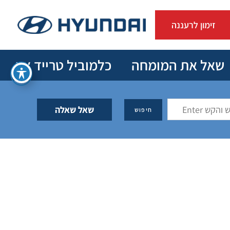
זימון לרעננה
שאל את המומחה
כלמוביל טרייד אין
שאל שאלה