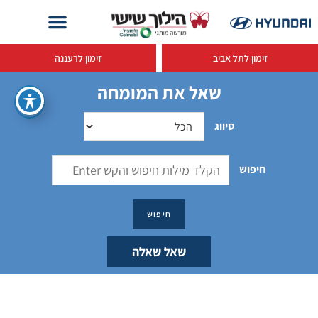
זימון לתל אביב
זימון לרעננה
שאל את המומחה
סיווג
חיפוש
שאל שאלה