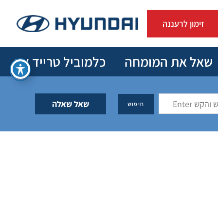
זימון לרעננה
שאל את המומחה
כלמוביל טרייד אין
שאל שאלה