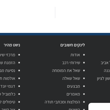
לינקים חשובים
ניווט מהיר
אודות
מרכזי שיר
 אביב
שירותי רכב
הזמנת שי
ננה
שאל את המומחה
נסיעת מב
ן לציון
שאל שאלה
אולמות ת
מבצעים
דגמי יונדא
מאמרים
כלמוביל ט
המלצות ומכתבי תודה
טיפולים ל
הישגים
צור קשר