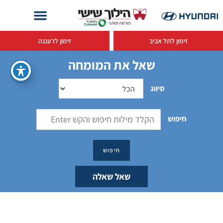
זימון לתל אביב
זימון לרעננה
שאל את המומחה
סיווג
חיפוש
שאל שאלה