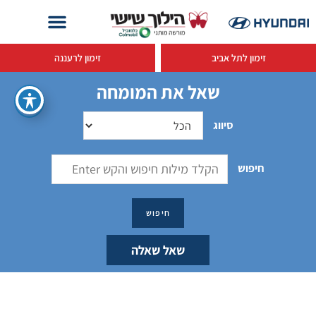
זימון לתל אביב
זימון לרעננה
שאל את המומחה
סיווג
חיפוש
שאל שאלה