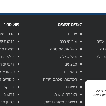
לינקים חשובים
ניווט מהיר
אודות
מרכזי שיר
 אביב
שירותי רכב
הזמנת שי
ננה
שאל את המומחה
נסיעת מב
ן לציון
שאל שאלה
אולמות ת
מבצעים
דגמי יונדא
מאמרים
כלמוביל ט
המלצות ומכתבי תודה
טיפולים ל
הישגים
צור קשר
ניתוח הגלישה
הצהרת נגישות
דרושים
וסף ראו את
השארת משוב נגישות
תקנון מבצ