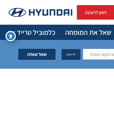
זימון לרעננה
שאל את המומחה
כלמוביל טרייד אין
שאל שאלה