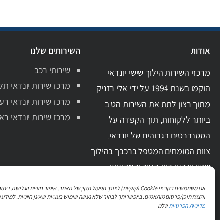
אודות
השירותים שלנו
שירותי רכב
מרכזי השירות הילוך שישי יונדאי
מרכז שירות יונדאי תל
הוקמו בשנת 1994 על ידי אלי רזניק
מרכז שירות יונדאי רע
מתוך רצון לתת את השירות הטוב
מרכז שירות יונדאי ראשו
ביותר ללקוחות, תוך הקפדה על
הסטנדרטים הגבוהים של יונדאי.
צוות המומחים המטפל ברכבך בהילוך
שישי יונדאי הוא הטוב והמקצועי
ביותר בתחום. בעל ידע מקצועי מקיף
אנו משתמשים בקובצי Cookie (קוקיות) לצורך תפעול תקין של האתר, שיפור חוויית הגלישה, 
וניסיון מעשי רב.
והצגת תוכן/פרסום מותאמים. באפשרותך לבחור שלא נעשה שימוש בעוגיות שאינן חיוניות. למידע נ
מדיניות הפרטיות
שלנו