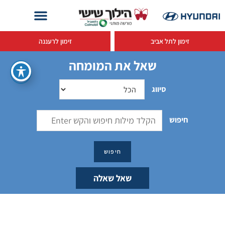
זימון לתל אביב
זימון לרעננה
שאל את המומחה
סיווג
חיפוש
שאל שאלה