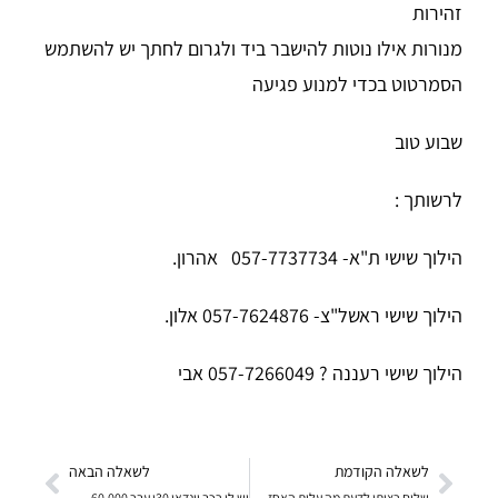
זהירות
מנורות אילו נוטות להישבר ביד ולגרום לחתך יש להשתמש
הסמרטוט בכדי למנוע פגיעה
שבוע טוב
לרשותך :
הילוך שישי ת"א- 057-7737734 אהרון.
הילוך שישי ראשל"צ- 057-7624876 אלון.
הילוך שישי רעננה ? 057-7266049 אבי
לשאלה הקודמת
לשאלה הבאה
שלום רציתי לדעת מה עלות האחזקה לק"מ עבור רכב מסוג
יש לי רכב יונדאי 30ן עבר 60,000 ק"מ מודל 2008 שהאו