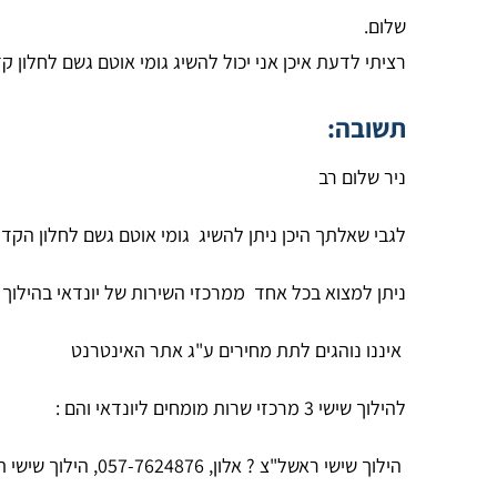
שלום.
רציתי לדעת איכן אני יכול להשיג גומי אוטם גשם לחלון קדמי ימני חדש ליונדאי אלנטרה 2006 שברשותי,ומ
תשובה:
ניר שלום רב
לגבי שאלתך היכן ניתן להשיג
גומי אוטם גשם לחלון הקדמ
ניתן למצוא בכל אחד
ממרכזי השירות של יונדאי בהילוך 
איננו נוהגים לתת מחירים ע"ג אתר האינטרנט
להילוך שישי 3 מרכזי שרות מומחים ליונדאי והם :
הילוך שישי ראשל"צ ? אלון, 057-7624876, הילוך שישי ת"א/יפו ? אהרון, 057-7737734 , הילוך שישי רעננה ? אבי, 057-7266049