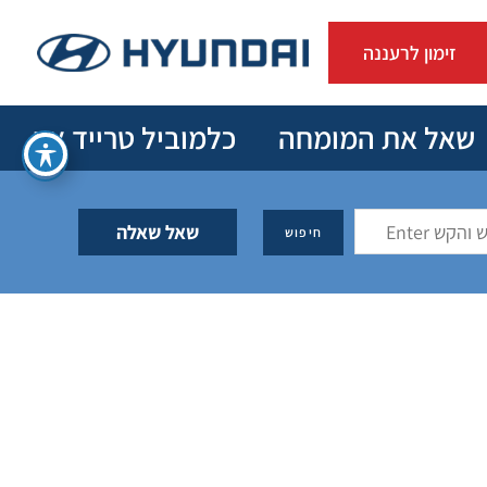
זימון לרעננה
שאל את המומחה
כלמוביל טרייד אין
שאל שאלה