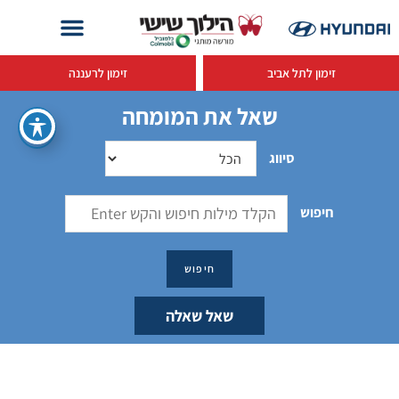
זימון לתל אביב
זימון לרעננה
שאל את המומחה
סיווג
חיפוש
שאל שאלה