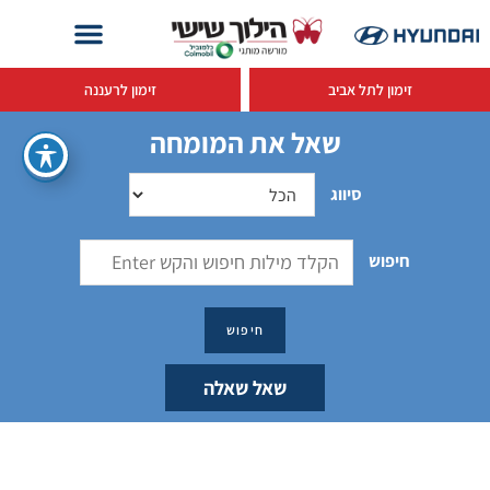
זימון לתל אביב
זימון לרעננה
שאל את המומחה
סיווג
חיפוש
שאל שאלה