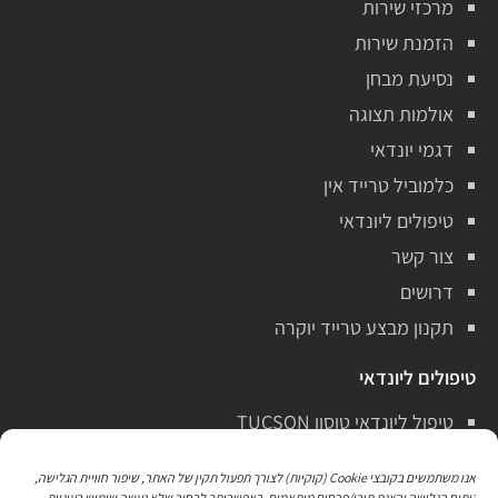
מרכזי שירות
הזמנת שירות
נסיעת מבחן
אולמות תצוגה
דגמי יונדאי
כלמוביל טרייד אין
טיפולים ליונדאי
צור קשר
דרושים
תקנון מבצע טרייד יוקרה
טיפולים ליונדאי
טיפול ליונדאי טוסון TUCSON
טיפול ליונדאי סנטה פה Santa Fe
אנו משתמשים בקובצי Cookie (קוקיות) לצורך תפעול תקין של האתר, שיפור חוויית הגלישה,
טיפול ליונדאי i10
ניתוח הגלישה והצגת תוכן/פרסום מותאמים. באפשרותך לבחור שלא נעשה שימוש בעוגיות