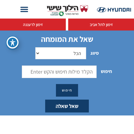
זימון לתל אביב
זימון לרעננה
שאל את המומחה
סיווג
חיפוש
שאל שאלה