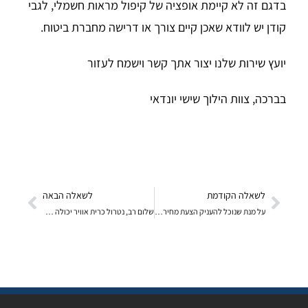
בדגם זה לא קיימת אופציה של קיפול מראות חשמלי, לגבי
קודן יש לוודא שאכן קיים צורך או דרישה מחברת ביטוח.
יועץ שירות שלנו יצור אתך קשר וישמח לעזור
בברכה, צוות הילוך שישי יונדאי
לשאלה הקודמת
לשאלה הבאה
על מנת שנוכל להעניק הצעת מחיר מדויקת וע"פ בקשתך, נציג שירות שלנו יצור אתך קשר וישמח לסייע.
שלום רב, נטרול כרית אוויר יכולה להתבצע אך ורק ברכבים