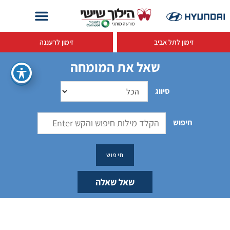
זימון לתל אביב
זימון לרעננה
שאל את המומחה
סיווג
חיפוש
שאל שאלה