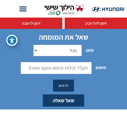
זימון לתל אביב
זימון לרעננה
שאל את המומחה
סיווג
חיפוש
שאל שאלה