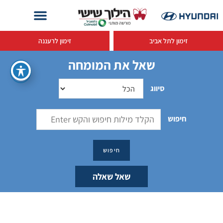
זימון לתל אביב
זימון לרעננה
שאל את המומחה
סיווג
חיפוש
שאל שאלה