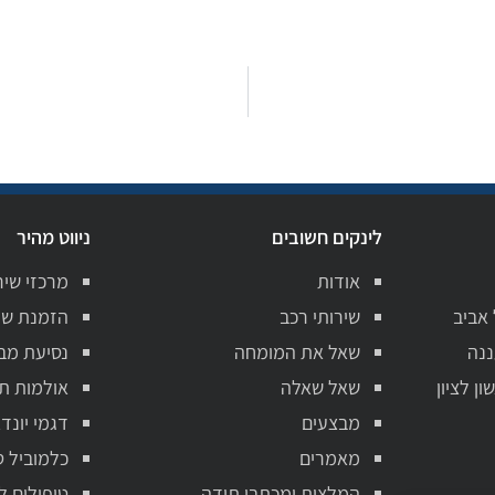
לינקים חשובים
ניווט מהיר
אודות
מרכזי שיר
 אביב
שירותי רכב
הזמנת שי
ננה
שאל את המומחה
נסיעת מב
ן לציון
שאל שאלה
אולמות ת
מבצעים
דגמי יונדא
מאמרים
כלמוביל ט
המלצות ומכתבי תודה
טיפולים ל