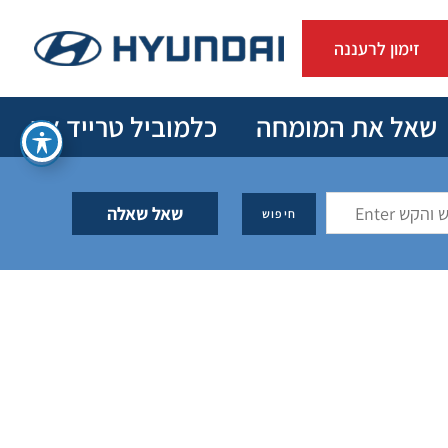
זימון לרעננה
שאל את המומחה
כלמוביל טרייד אין
שאל שאלה