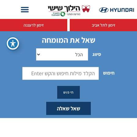
זימון לתל אביב
זימון לרעננה
שאל את המומחה
סיווג
חיפוש
שאל שאלה