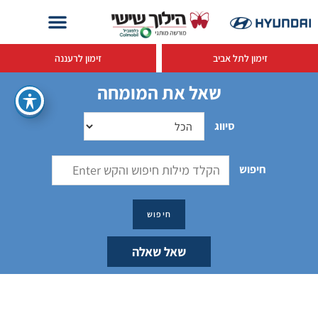
זימון לתל אביב
זימון לרעננה
שאל את המומחה
סיווג
חיפוש
שאל שאלה