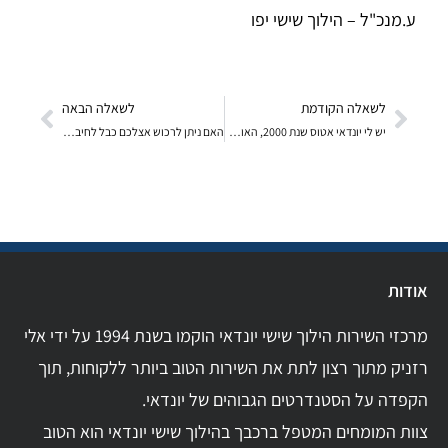
ע.מנכ"ל – הילוך שישי יפו
לשאלה הקודמת
לשאלה הבאה
יש לי יונדאי אטוס שנת 2000, האוטו נוסע ומתפקד מצוי
האם ניתן לרכוש אצלכם כבל לחיבור ipod touch לרכב י
אודות
מרכזי השירות הילוך שישי יונדאי הוקמו בשנת 1994 על ידי אלי
רזניק מתוך רצון לתת את השירות הטוב ביותר ללקוחות, תוך
הקפדה על הסטנדרטים הגבוהים של יונדאי.
צוות המומחים המטפל ברכבך בהילוך שישי יונדאי הוא הטוב