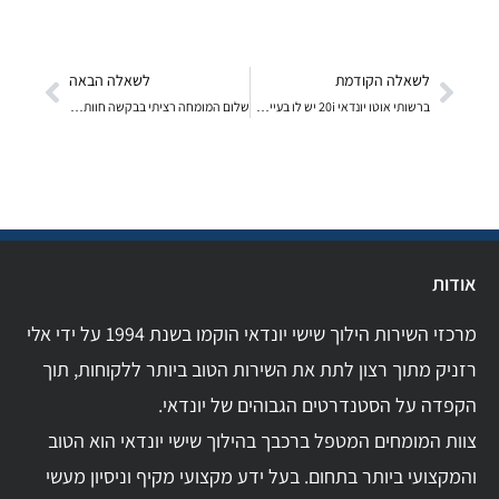
לשאלה הקודמת
לשאלה הבאה
ברשותי אוטו יונדאי 20i יש לו בעייה של של בידוד חום
שלום המומחה רציתי בבקשה חוות דעתכם על יונדאי אלנט
אודות
מרכזי השירות הילוך שישי יונדאי הוקמו בשנת 1994 על ידי אלי
רזניק מתוך רצון לתת את השירות הטוב ביותר ללקוחות, תוך
הקפדה על הסטנדרטים הגבוהים של יונדאי.
צוות המומחים המטפל ברכבך בהילוך שישי יונדאי הוא הטוב
והמקצועי ביותר בתחום. בעל ידע מקצועי מקיף וניסיון מעשי