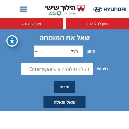
זימון לתל אביב
זימון לרעננה
שאל את המומחה
סיווג
חיפוש
שאל שאלה