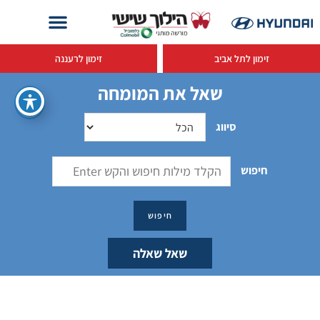
זימון לתל אביב
זימון לרעננה
שאל את המומחה
סיווג
חיפוש
שאל שאלה