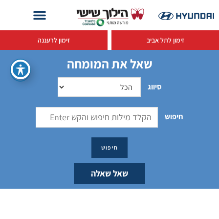
זימון לתל אביב
זימון לרעננה
שאל את המומחה
סיווג
חיפוש
שאל שאלה