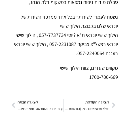
טבלת מידות ניפוח נמצאות במשקוף דלת הנהג,
נשמח לעמוד לשירותך בכל אחד ממרכזי השירות של
יונדאי שלנו בקבוצת הילוך שישי
הילוך שישי יונדאי ת"א ?יוסי 057-7737734 , הילוך שישי
יונדאי ראשל"צ צביקה 057-2231087 , הילוך שישי יונדאי
רעננה 057-2240064.
מקווים שעזרנו, צוות הילוך שישי
1700-700-669
לשאלה הקודמת
לשאלה הבאה
יש לי יונדאי אקסנט 99 (3)דלתות לאחרונה אני שומע רע
קניתי יונדאי I20חדשה . מתי הטיפול הראשון שלה ? האם