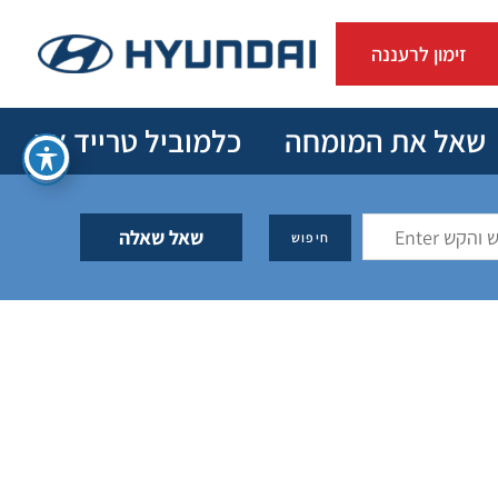
זימון לרעננה
שאל את המומחה
כלמוביל טרייד אין
שאל שאלה