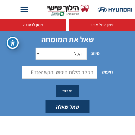
זימון לתל אביב
זימון לרעננה
שאל את המומחה
סיווג
חיפוש
שאל שאלה