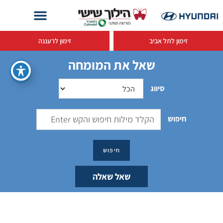
זימון לתל אביב
זימון לרעננה
שאל את המומחה
סיווג
חיפוש
שאל שאלה