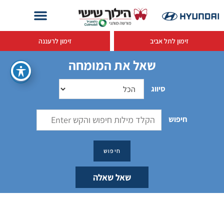
זימון לתל אביב
זימון לרעננה
שאל את המומחה
סיווג
חיפוש
שאל שאלה