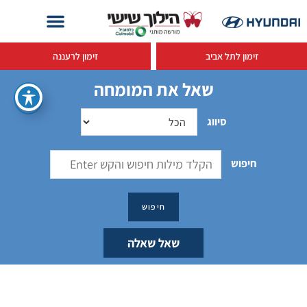
זימון לתל אביב
זימון לרעננה
שאל את המומחה
סיווג
חיפוש
שאל שאלה