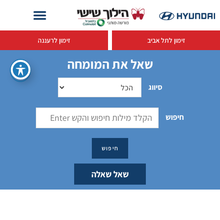
זימון לתל אביב
זימון לרעננה
שאל את המומחה
סיווג
חיפוש
שאל שאלה