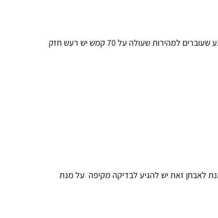
רציתי לבקש סיועה ולבדוק מה יכול להיות מקור של רעש מבתי הגלגלים. בעת נסיעה עירונית – הרעש קיים אך מאוד חלש. ברגע שעוברים למהירות שעולה על 70 קמש יש רעש חזק
 מנת לאבחן זאת יש להגיע לבדיקה מקיפה על מנת