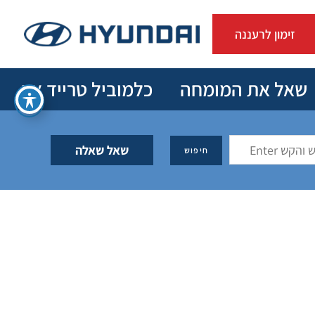
זימון לרעננה
שאל את המומחה
כלמוביל טרייד אין
שאל שאלה