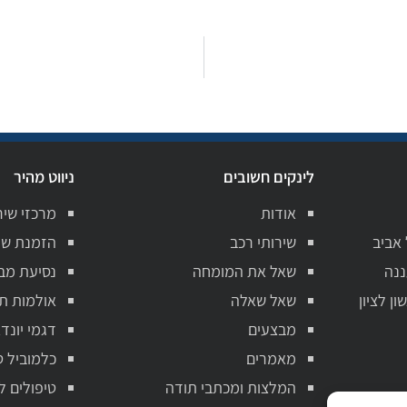
לינקים חשובים
ניווט מהיר
אודות
מרכזי שיר
 אביב
שירותי רכב
הזמנת שי
ננה
שאל את המומחה
נסיעת מב
ן לציון
שאל שאלה
אולמות ת
מבצעים
דגמי יונדא
מאמרים
כלמוביל ט
המלצות ומכתבי תודה
טיפולים ל