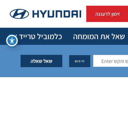
זימון לרעננה
שאל את המומחה
כלמוביל טרייד אין
שאל שאלה