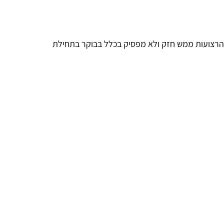
יו לא היו תקלות בכלל מספר הקלו מטר ברכב עומד על 190 אלף המצב באיזור הרצועות ממש חזק ולא מפסיק בכלל בבוקר בתחילת