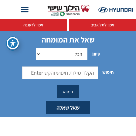
זימון לתל אביב
זימון לרעננה
שאל את המומחה
סיווג
חיפוש
שאל שאלה