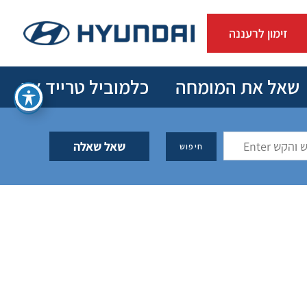
זימון לרעננה
שאל את המומחה
כלמוביל טרייד אין
שאל שאלה