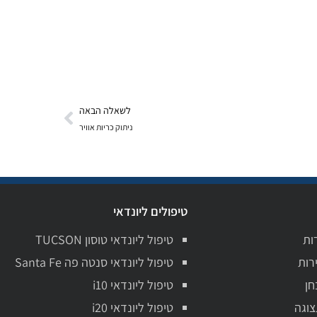
לשאלה הבאה
ניתוק כריות אוויר
טיפולים ליונדאי
ות
טיפול ליונדאי טוסון TUCSON
רות
טיפול ליונדאי סנטה פה Santa Fe
חן
טיפול ליונדאי i10
צוגה
טיפול ליונדאי i20