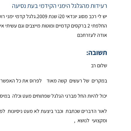
רעידות מהגלגל הימני הקידמי בעת נסיעה
יש לי רכב מסוג יונדאי i20 שנת 2009.גלגל קדמי ימני רועד בעת נסיעה גם מהירה וגם איטית וההרגשה ממש כאילו הגלגל עוד רגע מתנתק מהרכב.
החלפתי 2 ברקסים קדמיים ומוטות מייצבים וגם עשיתי איזון לכל ארבעת הגלגלים אך הרעש והרעש עדיין קיימים. חשוב לציין כי הרכש עבר גם טיפול עשרת אלפים וגם טסט.
אודה לעזרתכם
תשובה:
שלום רב
במקרים של רעשים קשה מאוד לפרוס את כל האפשרויו
יכול להיות החל מברגי הגלגל שפתוחים מעט וכלה במיסב
לאור הדברים שכתבת וכבר ביצעת לא מעט ניסיונות לפ
ומקצועי לנושא ,