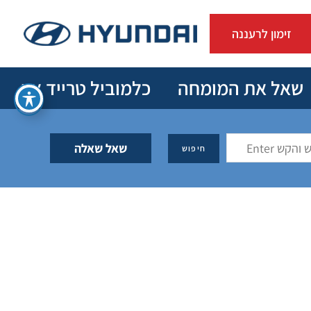
זימון לרעננה
שאל את המומחה
כלמוביל טרייד אין
שאל שאלה