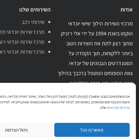
אודות
השירותים שלנו
שירותי רכב
מרכזי השירות הילוך שישי יונדאי
מרכז שירות יונדאי תל
הוקמו בשנת 1994 על ידי אלי רזניק
מרכז שירות יונדאי רע
מתוך רצון לתת את השירות הטוב
מרכז שירות יונדאי ראשו
ביותר ללקוחות, תוך הקפדה על
הסטנדרטים הגבוהים של יונדאי.
צוות המומחים המטפל ברכבך בהילוך
שישי יונדאי הוא הטוב והמקצועי
ביותר בתחום. בעל ידע מקצועי מקיף
אנו משתמשים בקובצי Cookie (קוקיות) לצורך תפעול תקין של האתר, שיפור חוויית הגלישה, 
וניסיון מעשי רב.
והצגת תוכן/פרסום מותאמים. באפשרותך לבחור שלא נעשה שימוש בעוגיות שאינן חיוניות. למידע נ
מדיניות הפרטיות
שלנו
עקבו אחרינו גם בפייסבוק
מאשר/ת הכל
ניהול העדפות