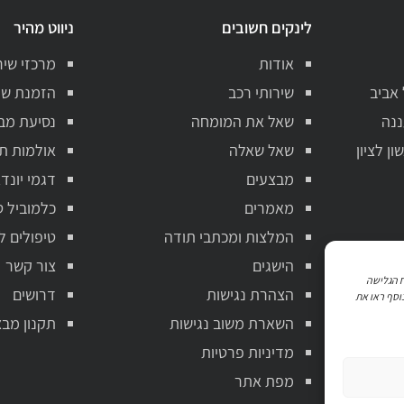
לינקים חשובים
ניווט מהיר
אודות
מרכזי שיר
 אביב
שירותי רכב
הזמנת שי
ננה
שאל את המומחה
נסיעת מב
ן לציון
שאל שאלה
אולמות ת
מבצעים
דגמי יונדא
מאמרים
כלמוביל ט
המלצות ומכתבי תודה
טיפולים ל
הישגים
צור קשר
ניתוח הגלישה
הצהרת נגישות
דרושים
וסף ראו את
השארת משוב נגישות
תקנון מבצ
מדיניות פרטיות
מפת אתר