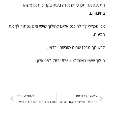
התנעה אז
יתכן כי יש איזה בעיה בקודנית או משהו
בחיבורים.
אני ממליץ לך להיכנס אלינו להילוך שישי ואנו נפתור לך את
הבעיה.
לרשותך מרכז שרות מורשה יונדאי :
הילוך שישי ראשל"צ ? 057-7624876 אלון .
לשאלה הקודמת
לשאלה הבאה
מה הסיבה לצריכת דלק גבוהה כאשר ה-CO תקין?
למה כשאני מכבה את הרכב נשמע במשך כ5שניות רעש של מא