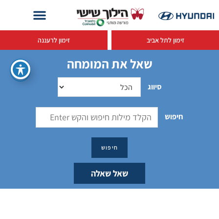
זימון לתל אביב
זימון לרעננה
שאל את המומחה
סיווג
חיפוש
שאל שאלה