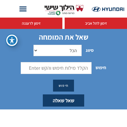
זימון לתל אביב
זימון לרעננה
שאל את המומחה
סיווג
חיפוש
שאל שאלה