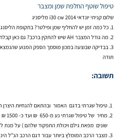
טיפול שוטף החלפת שמן ומצבר
שלום קניתי יונדאי i30 cw 2014 מליסניג
1. כל כמה זמן יש להחליף שמן ופילטר? בתקופת הליסנג טיפלו כל שנתיים או 30000 ק"מ. האם תקין? מה המלצות היבואן? מה המחיר לטיפול כזה?
2. מה גודל המצבר AH שיש להתקין ברכב? גם כאן קבלתי תשובות סותרות
3. בבדיקה שבוצעה במכון מוסמך הספק המנוע שהנמצא הוא 90 כ"ס? האם תקין? הבוחן לא ייחס לזה שום חשיבות… (אני יכול עדיין להחזיר את הרכב. האם לעשות את זה?)
תודה
תשובה:
טיפול שגרתי בדגם האמור ובהתאם להנחיות היצרן הינו כל 15,000 ק"מ או שנה הקוד
מחיר 
שונים מפאת גילם ויכולת התפקוד שלהם ) על מנת לי