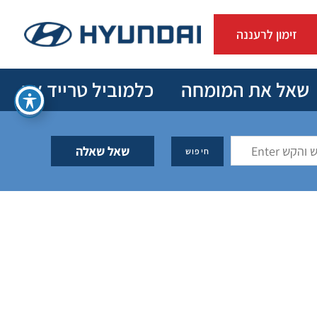
זימון לרעננה
שאל את המומחה
כלמוביל טרייד אין
שאל שאלה