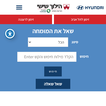
זימון לתל אביב
זימון לרעננה
שאל את המומחה
סיווג
חיפוש
שאל שאלה