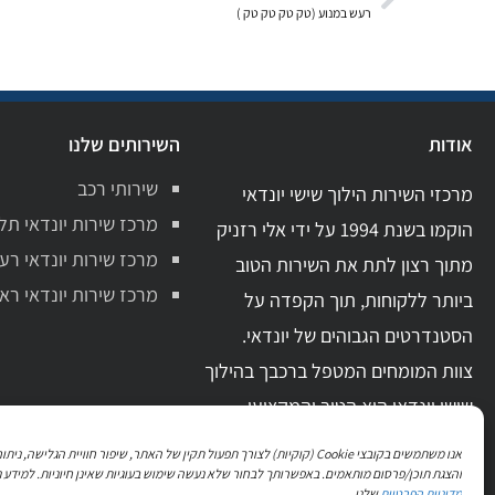
רעש במנוע (טק טק טק טק )
אודות
השירותים שלנו
שירותי רכב
מרכזי השירות הילוך שישי יונדאי
מרכז שירות יונדאי תל
הוקמו בשנת 1994 על ידי אלי רזניק
מרכז שירות יונדאי רע
מתוך רצון לתת את השירות הטוב
מרכז שירות יונדאי ראשו
ביותר ללקוחות, תוך הקפדה על
הסטנדרטים הגבוהים של יונדאי.
צוות המומחים המטפל ברכבך בהילוך
שישי יונדאי הוא הטוב והמקצועי
ביותר בתחום. בעל ידע מקצועי מקיף
אנו משתמשים בקובצי Cookie (קוקיות) לצורך תפעול תקין של האתר, שיפור חוויית הגלישה, 
וניסיון מעשי רב.
והצגת תוכן/פרסום מותאמים. באפשרותך לבחור שלא נעשה שימוש בעוגיות שאינן חיוניות. למידע נ
מדיניות הפרטיות
שלנו