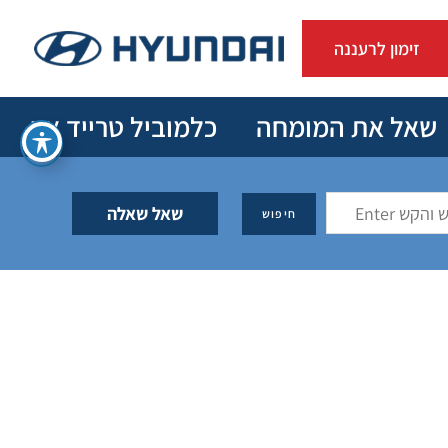
זימון לרעננה
שאל את המומחה
כלמוביל טרייד אין
שאל שאלה