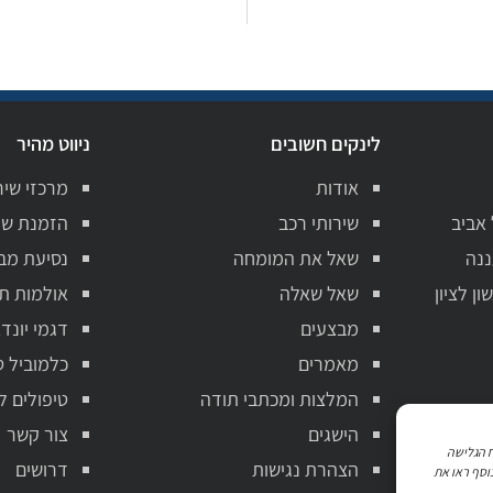
לינקים חשובים
ניווט מהיר
אודות
מרכזי שיר
 אביב
שירותי רכב
הזמנת שי
ננה
שאל את המומחה
נסיעת מב
ן לציון
שאל שאלה
אולמות ת
מבצעים
דגמי יונדא
מאמרים
כלמוביל ט
המלצות ומכתבי תודה
טיפולים ל
הישגים
צור קשר
ניתוח הגלישה
הצהרת נגישות
דרושים
וסף ראו את