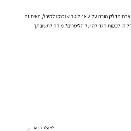
ניכנסתי לתדלוק אחרי שנדלקה נורת התראה על מפלס דלק נמוך, נותרו עוד 16 ק"מ לפני תום הכמות, תדלקתי, והמונה במשאבת הדלק הורה על 48.2 ליטר שנכנסו למיכל, האים זה
תדלוק, לכמות הגדולה של הליטרים? מודה לתשובתך.
לשאלה הבאה