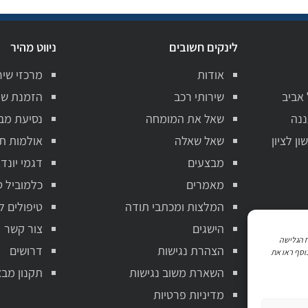
לינקים חשובים
ניווט מהיר
אודות
מרכזי שיר
 אביב
שירותי רכב
הזמנת שי
ננה
שאל את המומחה
נסיעת מב
ן לציון
שאל שאלה
אולמות ת
מבצעים
דגמי יונדא
מאמרים
כלמוביל ט
המלצות ומכתבי תודה
טיפולים ל
הישגים
צור קשר
ניתוח הגלישה
הצהרת נגישות
דרושים
וסף ראו את
השארת משוב נגישות
תקנון מבצ
מדיניות פרטיות