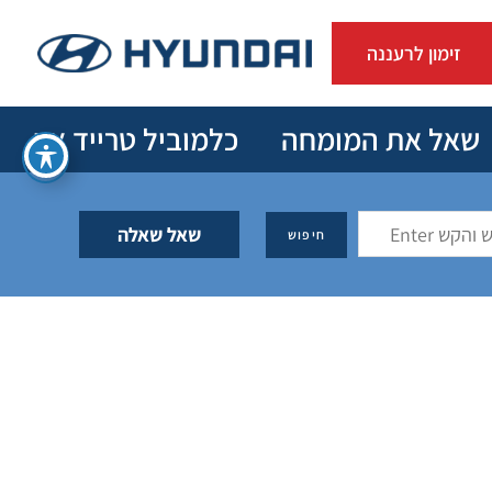
זימון לרעננה
שאל את המומחה
כלמוביל טרייד אין
שאל שאלה