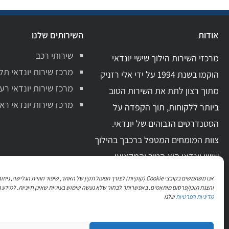
אודות
השירותים שלנו
שירותי רכב
מרכזי השירות הילוך שישי יונדאי
מרכז שירות יונדאי תל
הוקמו בשנת 1994 על ידי אלי רזניק
מרכז שירות יונדאי רע
מתוך רצון לתת את השירות הטוב
מרכז שירות יונדאי ראשו
ביותר ללקוחות, תוך הקפדה על
הסטנדרטים הגבוהים של יונדאי.
צוות המומחים המטפל ברכבך בהילוך
שישי יונדאי הוא הטוב והמקצועי
ביותר בתחום. בעל ידע מקצועי מקיף
אנו משתמשים בקובצי Cookie (קוקיות) לצורך תפעול תקין של האתר, שיפור חוויית הגלישה, 
וניסיון מעשי רב.
והצגת תוכן/פרסום מותאמים. באפשרותך לבחור שלא נעשה שימוש בעוגיות שאינן חיוניות. למידע נ
מדיניות הפרטיות
שלנו
עקבו אחרינו גם בפייסבוק