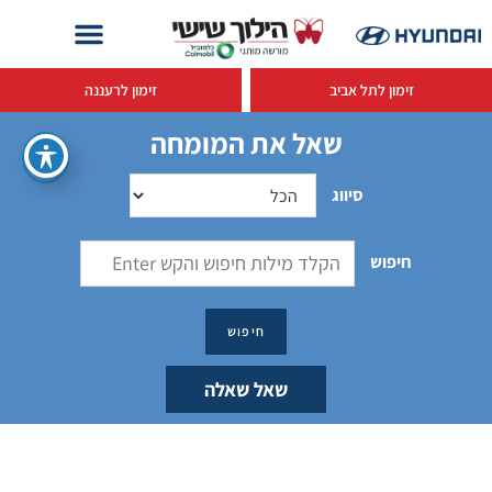
זימון לתל אביב
זימון לרעננה
שאל את המומחה
סיווג
חיפוש
שאל שאלה