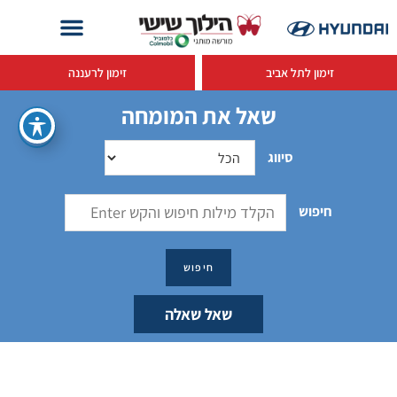
זימון לתל אביב
זימון לרעננה
שאל את המומחה
סיווג
חיפוש
שאל שאלה