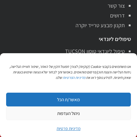
צור קשר
דרושים
תקנון מבצע טרייד יוקרה
טיפולים ליונדאי
טיפול ליונדאי טוסון TUCSON
טיפול ליונדאי סנטה פה Santa Fe
אנו משתמשים בקובצי Cookie (קוקיות) לצורך תפעול תקין של האתר, שיפור חוויית הגלישה,
טיפול ליונדאי i10
ניתוח הגלישה והצגת תוכן/פרסום מותאמים. באפשרותך לבחור שלא נעשה שימוש בעוגיות
שאינן חיוניות. למידע נוסף ראו את
מדיניות הפרטיות
שלנו
טיפול ליונדאי i20
טיפול ליונדאי i30
מאשר/ת הכל
כל הזכויות שמורות 2020 © הילוך שישי ראשל"צ Hiluch 6 Rishon
ניהול העדפות
Letzion
קידום אתרים אורגני לעסקים בגוגל UD Studio
עיצוב ופיתוח אתר
הזמן שירות
לנסיעות מבחן