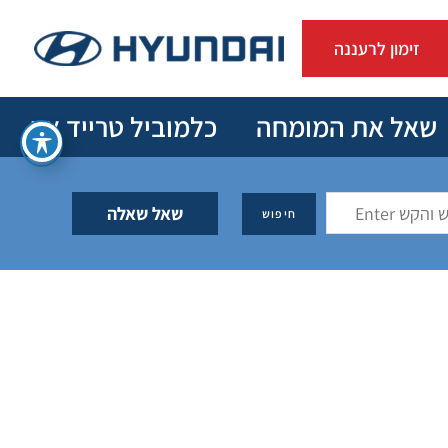
זימון לרעננה
שאל את המומחה
כלמוביל טרייד אין
שאל שאלה