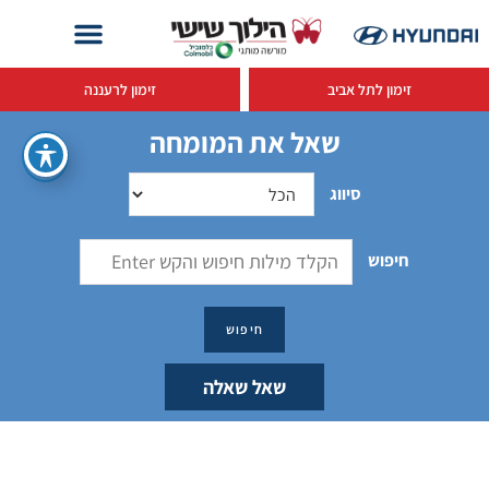
זימון לתל אביב
זימון לרעננה
שאל את המומחה
סיווג
חיפוש
שאל שאלה